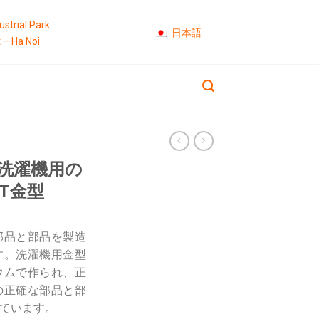
strial Park
日本語
t – Ha Noi
洗濯機用の
T金型
部品と部品を製造
す。洗濯機用金型
ウムで作られ、正
の正確な部品と部
ています。