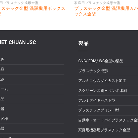
用プラスチック成形金型
家庭用プラスチック成形金型
ラスチック金型 洗濯機用ボックス
プラスチック金型 洗濯機用カ
型
ックス金型
IET CHUAN JSC
製品
強み
CNC/ EDM/ WC金型の部品
製品
プラスチック成形
強み
アルミニウムダイカスト加工
チーム
スクリーン印刷 – タンポ印刷
製品
アルミダイキャスト型
機器
プラスチックプリント型
お客様
自動車・オートバイプラスチック金
機器
家庭用機器用プラスチック金型