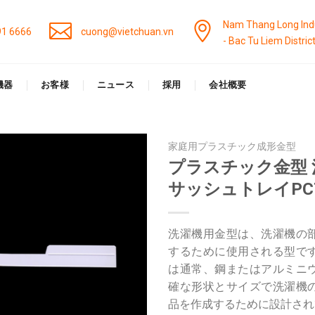
Nam Thang Long Indu
91 6666
cuong@vietchuan.vn
- Bac Tu Liem Distric
機器
お客様
ニュース
採用
会社概要
家庭用プラスチック成形金型
プラスチック金型 
サッシュトレイPC
洗濯機用金型は、洗濯機の
するために使用される型で
は通常、鋼またはアルミニ
確な形状とサイズで洗濯機
品を作成するために設計され