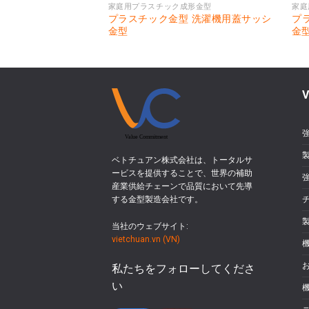
成形金型
家庭用プラスチック成形金型
家庭
型 洗濯機用コントロ
プラスチック金型 洗濯機用蓋サッシ
プ
金型
金型
金
V
ベトチュアン株式会社は、トータルサ
ービスを提供することで、世界の補助
産業供給チェーンで品質において先導
する金型製造会社です。
当社のウェブサイト:
vietchuan.vn (VN)
私たちをフォローしてくださ
い