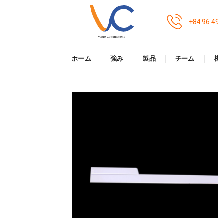
Skip
to
+84 96 4
content
ホーム
強み
製品
チーム