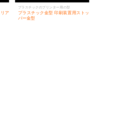
プラスチックのプリンター用の型
Rリア
プラスチック金型 印刷装置用ストッ
パー金型