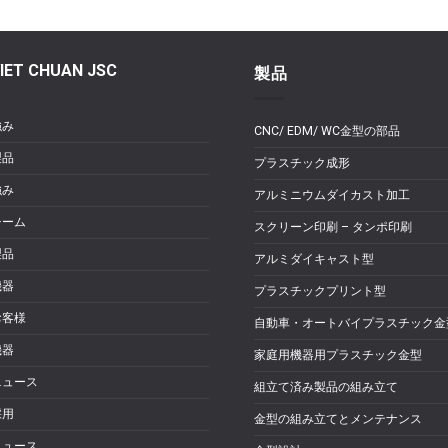
IET CHUAN JSC
製品
強み
CNC/ EDM/ WC金型の部品
製品
プラスチック成形
強み
アルミニウムダイカスト加工
チーム
スクリーン印刷 – タンポ印刷
製品
アルミダイキャスト型
機器
プラスチックプリント型
お客様
自動車・オートバイプラスチック金
機器
家庭用機器用プラスチック金型
ニュース
組立て済み製品の組み立て
採用
金型の組み立てとメンテナンス
ニュース