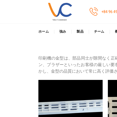
Skip
to
+84 96 4
content
ホーム
強み
製品
チーム
印刷機の金型は、部品同士が隙間なく正
ン、ブラザーといったお客様の厳しい要
かし、金型の品質において常に高く評価