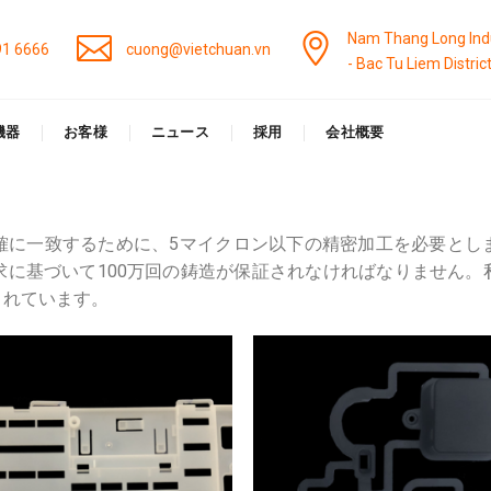
Nam Thang Long Indu
91 6666
cuong@vietchuan.vn
- Bac Tu Liem Distric
機器
お客様
ニュース
採用
会社概要
確に一致するために、5マイクロン以下の精密加工を必要とし
求に基づいて100万回の鋳造が保証されなければなりません。
されています。