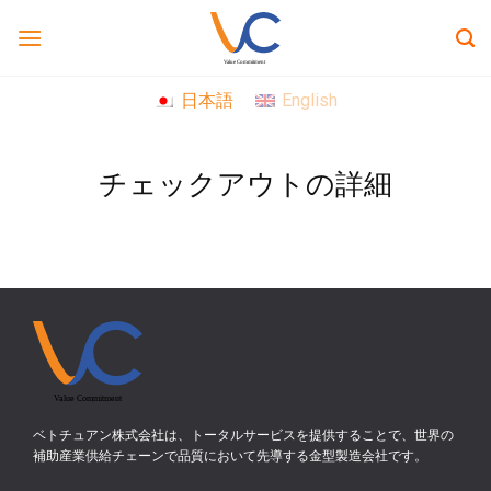
Skip
to
content
日本語
English
チェックアウトの詳細
ベトチュアン株式会社は、トータルサービスを提供することで、世界の
補助産業供給チェーンで品質において先導する金型製造会社です。